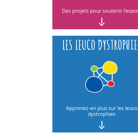
Des projets pour soutenir l’espoi
LES LEUCO DYSTROPHIE
Apprenez-en plus sur les leuco
dystrophies