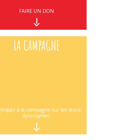
FAIRE UN DON
LA CAMPAGNE
ticipez à la campagne sur les leuco
dystrophies