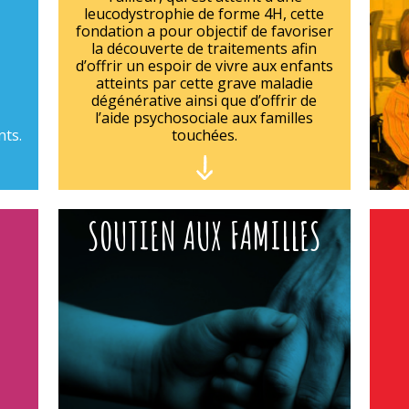
leucodystrophie de forme 4H, cette
fondation a pour objectif de favoriser
la découverte de traitements afin
d’offrir un espoir de vivre aux enfants
atteints par cette grave maladie
dégénérative ainsi que d’offrir de
l’aide psychosociale aux familles
nts.
touchées.
SOUTIEN AUX FAMILLES