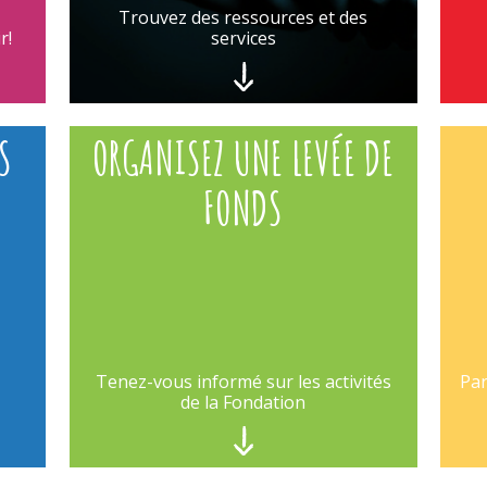
Trouvez des ressources et des
r!
services
S
ORGANISEZ UNE LEVÉE DE
FONDS
Tenez-vous informé sur les activités
Par
de la Fondation